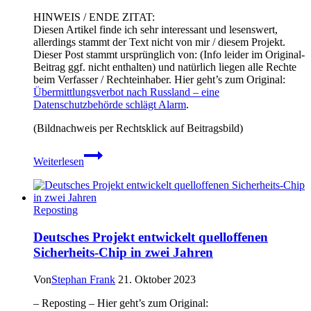
HINWEIS / ENDE ZITAT:
Diesen Artikel finde ich sehr interessant und lesenswert,
allerdings stammt der Text nicht von mir / diesem Projekt.
Dieser Post stammt ursprünglich von: (Info leider im Original-
Beitrag ggf. nicht enthalten) und natürlich liegen alle Rechte
beim Verfasser / Rechteinhaber. Hier geht’s zum Original:
Übermittlungsverbot nach Russland – eine
Datenschutzbehörde schlägt Alarm
.
(Bildnachweis per Rechtsklick auf Beitragsbild)
Übermittlungsverbot
Weiterlesen
nach
Russland
–
eine
Reposting
Datenschutzbehörde
schlägt
Deutsches Projekt entwickelt quelloffenen
Alarm
Sicherheits-Chip in zwei Jahren
Von
Stephan Frank
21. Oktober 2023
– Reposting – Hier geht’s zum Original: