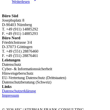
Weiterlesen
Projekt
entwickelt
quelloffenen
Sicherheits-
Büro Süd
Chip
Josephsplatz 8
in
D-90403 Nürnberg
zwei
T. +49 (911) 14885292
Jahren
F. +49 (911) 14885293
Büro Nord
Friedrichstrasse 3/4
D-37073 Göttingen
T. +49 (551) 28876460
F. +49 (551) 28876461
Leistungen
Datenschutz
Cyber- & Informationssicherheit
Hinweisgeberschutz
EU-Vertretung Datenschutz (Drittstaaten)
Datenschutzberatung (Schweiz)
Links
Datenschutzerklärung
Impressum
© 2026 SFC | STEPHAN FRANK CONSULTING