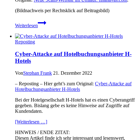
(Bildnachweis per Rechtsklick auf Beitragsbild)
Neue
Weiterlesen
Scam-
Website
im
Reposting
Umlauf:
finanavas.com
Cyber-Attacke auf Hotelbuchungsanbieter H-
Hotels
Von
Stephan Frank
21. Dezember 2022
– Reposting – Hier geht’s zum Original:
Cyber-Attacke auf
Hotelbuchungsanbieter H-Hotels
Bei der Hotelgesellschaft H-Hotels hat es einen Cyberangriff
gegeben. Bislang gebe es keine Hinweise auf Zugriffe auf
Kundendaten.
[Weiterlesen …]
HINWEIS / ENDE ZITAT:
Diesen Artikel finde ich sehr interessant und lesenswert,