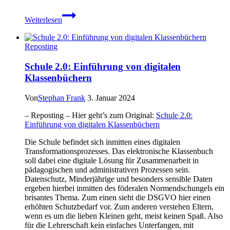
BfDI
Weiterlesen
verbietet
den
Betrieb
Reposting
der
Facebook-
Schule 2.0: Einführung von digitalen
Fanpage
Klassenbüchern
Von
Stephan Frank
3. Januar 2024
– Reposting – Hier geht’s zum Original:
Schule 2.0:
Einführung von digitalen Klassenbüchern
Die Schule befindet sich inmitten eines digitalen
Transformationsprozesses. Das elektronische Klassenbuch
soll dabei eine digitale Lösung für Zusammenarbeit in
pädagogischen und administrativen Prozessen sein.
Datenschutz, Minderjährige und besonders sensible Daten
ergeben hierbei inmitten des föderalen Normendschungels ein
brisantes Thema. Zum einen sieht die DSGVO hier einen
erhöhten Schutzbedarf vor. Zum anderen verstehen Eltern,
wenn es um die lieben Kleinen geht, meist keinen Spaß. Also
für die Lehrerschaft kein einfaches Unterfangen, mit