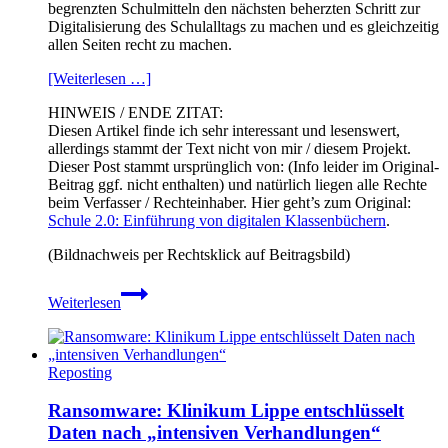
begrenzten Schulmitteln den nächsten beherzten Schritt zur
Digitalisierung des Schulalltags zu machen und es gleichzeitig
allen Seiten recht zu machen.
[Weiterlesen …]
HINWEIS / ENDE ZITAT:
Diesen Artikel finde ich sehr interessant und lesenswert,
allerdings stammt der Text nicht von mir / diesem Projekt.
Dieser Post stammt ursprünglich von: (Info leider im Original-
Beitrag ggf. nicht enthalten) und natürlich liegen alle Rechte
beim Verfasser / Rechteinhaber. Hier geht’s zum Original:
Schule 2.0: Einführung von digitalen Klassenbüchern
.
(Bildnachweis per Rechtsklick auf Beitragsbild)
Schule
Weiterlesen
2.0:
Einführung
von
digitalen
Reposting
Klassenbüchern
Ransomware: Klinikum Lippe entschlüsselt
Daten nach „intensiven Verhandlungen“