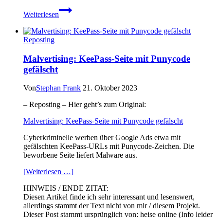
Safer
Weiterlesen
Internet
Day
2023:
Reposting
Wann
ist
Malvertising: KeePass-Seite mit Punycode
digitaler
gefälscht
Medienkonsum
zuviel?
Von
Stephan Frank
21. Oktober 2023
– Reposting – Hier geht’s zum Original:
Malvertising: KeePass-Seite mit Punycode gefälscht
Cyberkriminelle werben über Google Ads etwa mit
gefälschten KeePass-URLs mit Punycode-Zeichen. Die
beworbene Seite liefert Malware aus.
[Weiterlesen …]
HINWEIS / ENDE ZITAT:
Diesen Artikel finde ich sehr interessant und lesenswert,
allerdings stammt der Text nicht von mir / diesem Projekt.
Dieser Post stammt ursprünglich von: heise online (Info leider