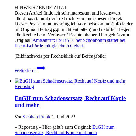
HINWEIS / ENDE ZITAT:
Diesen Artikel finde ich sehr interessant und lesenswert,
allerdings stammt der Text nicht von mir / diesem Projekt.
Dieser Post stammt ursprünglich von: heise online (Info leider
im Original-Beitrag ggf. nicht enthalten) und natürlich liegen
alle Rechte beim Verfasser / Rechteinhaber. Hier geht’s zum
Original:
Amtsantritt: Ex-BSI-Chef Schönbohm startet bei
Klein-Behörde mit gleichem Gehalt
.
(Bildnachweis per Rechtsklick auf Beitragsbild)
Amtsantritt:
Weiterlesen
Ex-
BSI-
Chef
Reposting
Schönbohm
startet
EuGH zum Schadensersatz, Recht auf Kopie
bei
und mehr
Klein-
Behörde
mit
Von
Stephan Frank
1. Juni 2023
gleichem
Gehalt
– Reposting – Hier geht’s zum Original:
EuGH zum
Schadensersatz, Recht auf Kopie und mehr