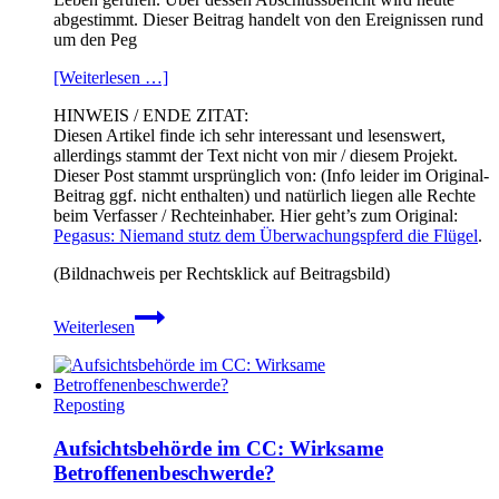
abgestimmt. Dieser Beitrag handelt von den Ereignissen rund
um den Peg
[Weiterlesen …]
HINWEIS / ENDE ZITAT:
Diesen Artikel finde ich sehr interessant und lesenswert,
allerdings stammt der Text nicht von mir / diesem Projekt.
Dieser Post stammt ursprünglich von: (Info leider im Original-
Beitrag ggf. nicht enthalten) und natürlich liegen alle Rechte
beim Verfasser / Rechteinhaber. Hier geht’s zum Original:
Pegasus: Niemand stutz dem Überwachungspferd die Flügel
.
(Bildnachweis per Rechtsklick auf Beitragsbild)
Pegasus:
Weiterlesen
Niemand
stutz
dem
Überwachungspferd
Reposting
die
Flügel
Aufsichtsbehörde im CC: Wirksame
Betroffenenbeschwerde?