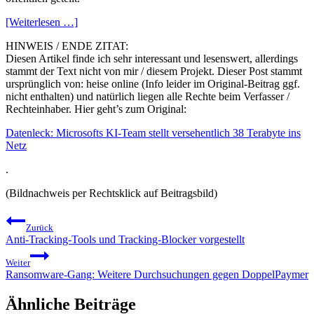
[Weiterlesen …]
HINWEIS / ENDE ZITAT:
Diesen Artikel finde ich sehr interessant und lesenswert, allerdings
stammt der Text nicht von mir / diesem Projekt. Dieser Post stammt
ursprünglich von: heise online (Info leider im Original-Beitrag ggf.
nicht enthalten) und natürlich liegen alle Rechte beim Verfasser /
Rechteinhaber. Hier geht’s zum Original:
Datenleck: Microsofts KI-Team stellt versehentlich 38 Terabyte ins
Netz
.
(Bildnachweis per Rechtsklick auf Beitragsbild)
Beitragsnavigation
Zurück
Anti-Tracking-Tools und Tracking-Blocker vorgestellt
Weiter
Ransomware-Gang: Weitere Durchsuchungen gegen DoppelPaymer
Ähnliche Beiträge