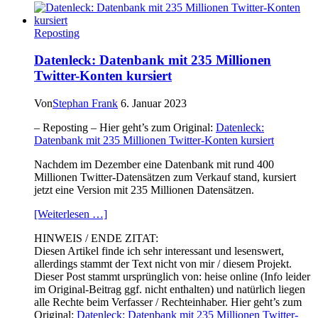
bei
Eventim
Reposting
mit
Passwort-
Datenleck: Datenbank mit 235 Millionen
Testen
Twitter-Konten kursiert
geklaut
Von
Stephan Frank
6. Januar 2023
– Reposting – Hier geht’s zum Original:
Datenleck:
Datenbank mit 235 Millionen Twitter-Konten kursiert
Nachdem im Dezember eine Datenbank mit rund 400
Millionen Twitter-Datensätzen zum Verkauf stand, kursiert
jetzt eine Version mit 235 Millionen Datensätzen.
[Weiterlesen …]
HINWEIS / ENDE ZITAT:
Diesen Artikel finde ich sehr interessant und lesenswert,
allerdings stammt der Text nicht von mir / diesem Projekt.
Dieser Post stammt ursprünglich von: heise online (Info leider
im Original-Beitrag ggf. nicht enthalten) und natürlich liegen
alle Rechte beim Verfasser / Rechteinhaber. Hier geht’s zum
Original:
Datenleck: Datenbank mit 235 Millionen Twitter-