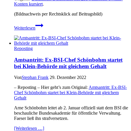
Konten kursiert
.
(Bildnachweis per Rechtsklick auf Beitragsbild)
Datenleck:
Weiterlesen
Datenbank
mit
235
Millionen
Reposting
Twitter-
Konten
Amtsantritt: Ex-BSI-Chef Schönbohm startet
kursiert
bei Klein-Behörde mit gleichem Gehalt
Von
Stephan Frank
29. Dezember 2022
– Reposting – Hier geht’s zum Original:
Amtsantritt: Ex-BSI-
Chef Schönbohm startet bei Klein-Behörde mit gleichem
Gehalt
Arne Schönbohm leitet ab 2. Januar offiziell statt dem BSI die
beschauliche Bundesakademie für öffentliche Verwaltung.
Faeser ließ ihn strafversetzen.
[Weiterlesen …]