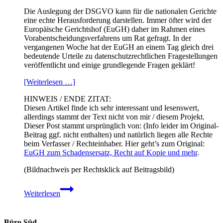
Die Auslegung der DSGVO kann für die nationalen Gerichte
eine echte Herausforderung darstellen. Immer öfter wird der
Europäische Gerichtshof (EuGH) daher im Rahmen eines
Vorabentscheidungsverfahrens um Rat gefragt. In der
vergangenen Woche hat der EuGH an einem Tag gleich drei
bedeutende Urteile zu datenschutzrechtlichen Fragestellungen
veröffentlicht und einige grundlegende Fragen geklärt!
[Weiterlesen …]
HINWEIS / ENDE ZITAT:
Diesen Artikel finde ich sehr interessant und lesenswert,
allerdings stammt der Text nicht von mir / diesem Projekt.
Dieser Post stammt ursprünglich von: (Info leider im Original-
Beitrag ggf. nicht enthalten) und natürlich liegen alle Rechte
beim Verfasser / Rechteinhaber. Hier geht’s zum Original:
EuGH zum Schadensersatz, Recht auf Kopie und mehr
.
(Bildnachweis per Rechtsklick auf Beitragsbild)
EuGH
Weiterlesen
zum
Schadensersatz,
Recht
auf
Büro Süd