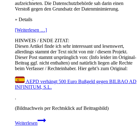
aufzeichneten. Die Datenschutzbehörde sah darin einen
Verstoß gegen den Grundsatz der Datenminimierung.
» Details
[Weiterlesen …]
HINWEIS / ENDE ZITAT:
Diesen Artikel finde ich sehr interessant und lesenswert,
allerdings stammt der Text nicht von mir / diesem Projekt.
Dieser Post stammt ursprünglich von: (Info leider im Original-
Beitrag ggf. nicht enthalten) und natürlich liegen alle Rechte
beim Verfasser / Rechteinhaber. Hier geht’s zum Original:
AEPD verhängt 500 Euro Bußgeld gegen BILBAO AD
INFINITUM, S.L.
.
(Bildnachweis per Rechtsklick auf Beitragsbild)
AEPD
Weiterlesen
verhängt
500
Euro