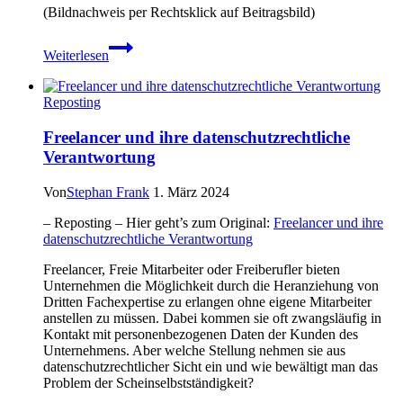
(Bildnachweis per Rechtsklick auf Beitragsbild)
IT-
Weiterlesen
Sicherheit:
Teletrust
warnt
Reposting
vor
Kollaps
Freelancer und ihre datenschutzrechtliche
deutscher
Verantwortung
Behörden
Von
Stephan Frank
1. März 2024
– Reposting – Hier geht’s zum Original:
Freelancer und ihre
datenschutzrechtliche Verantwortung
Freelancer, Freie Mitarbeiter oder Freiberufler bieten
Unternehmen die Möglichkeit durch die Heranziehung von
Dritten Fachexpertise zu erlangen ohne eigene Mitarbeiter
anstellen zu müssen. Dabei kommen sie oft zwangsläufig in
Kontakt mit personenbezogenen Daten der Kunden des
Unternehmens. Aber welche Stellung nehmen sie aus
datenschutzrechtlicher Sicht ein und wie bewältigt man das
Problem der Scheinselbstständigkeit?