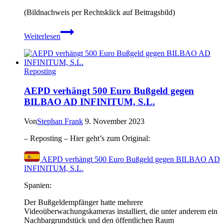
(Bildnachweis per Rechtsklick auf Beitragsbild)
Deepfake-
Weiterlesen
Anruf:
Lastpass-
Mitarbeiter
fällt
Reposting
fast
auf
AEPD verhängt 500 Euro Bußgeld gegen
Fake-
BILBAO AD INFINITUM, S.L.
CEO
rein
Von
Stephan Frank
9. November 2023
– Reposting – Hier geht’s zum Original:
AEPD verhängt 500 Euro Bußgeld gegen BILBAO AD
INFINITUM, S.L.
Spanien:
Der Bußgeldempfänger hatte mehrere
Videoüberwachungskameras installiert, die unter anderem ein
Nachbargrundstück und den öffentlichen Raum