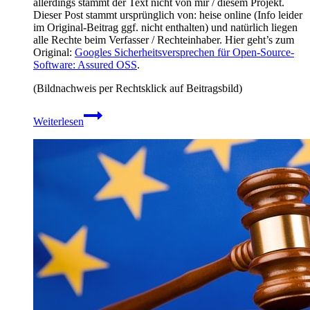
allerdings stammt der Text nicht von mir / diesem Projekt.
Dieser Post stammt ursprünglich von: heise online (Info leider
im Original-Beitrag ggf. nicht enthalten) und natürlich liegen
alle Rechte beim Verfasser / Rechteinhaber. Hier geht’s zum
Original:
Googles Sicherheitsversprechen für Open-Source-
Software: Assured OSS
.
(Bildnachweis per Rechtsklick auf Beitragsbild)
Googles
Weiterlesen
Sicherheitsversprechen
für
Open-
Source-
Software:
Assured
OSS