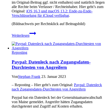
im Original-Beitrag ggf. nicht enthalten) und natürlich liegen
alle Rechte beim Verfasser / Rechteinhaber. Hier geht’s zum
Original:
iOS 16.3 und macOS 13.2: Ende-zu-Ende-
Verschlüsselung für iCloud verfügbar
.
(Bildnachweis per Rechtsklick auf Beitragsbild)
iOS
Weiterlesen
16.3
und
macOS
13.2:
Reposting
Ende-
zu-
Paypal: Datenleck nach Zugangsdaten-
Ende-
Durchtesten von Angreifern
Verschlüsselung
für
iCloud
Von
Stephan Frank
23. Januar 2023
verfügbar
– Reposting – Hier geht’s zum Original:
Paypal: Datenleck
nach Zugangsdaten-Durchtesten von Angreifern
Paypal hat ein Datenleck bei der Generalstaatsanwaltschaft
von Maine gemeldet. Angreifer hätten Zugangsdaten
durchgetestet und Zugriff auf Konten erhalten.