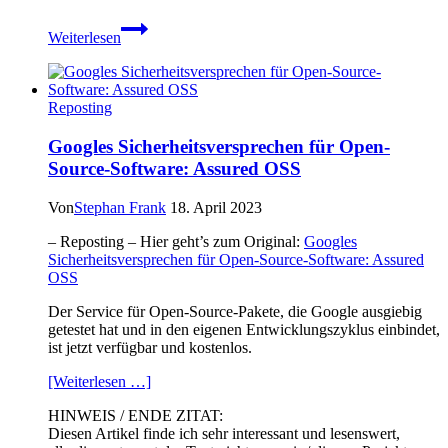
Russischer
Weiterlesen
Cyberkrieg:
Faeser
drängt
auf
Reposting
Grundgesetzänderung
für
Googles Sicherheitsversprechen für Open-
Hackbacks
Source-Software: Assured OSS
Von
Stephan Frank
18. April 2023
– Reposting – Hier geht’s zum Original:
Googles
Sicherheitsversprechen für Open-Source-Software: Assured
OSS
Der Service für Open-Source-Pakete, die Google ausgiebig
getestet hat und in den eigenen Entwicklungszyklus einbindet,
ist jetzt verfügbar und kostenlos.
[Weiterlesen …]
HINWEIS / ENDE ZITAT:
Diesen Artikel finde ich sehr interessant und lesenswert,