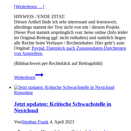
[Weiterlesen …]
HINWEIS / ENDE ZITAT:
Diesen Artikel finde ich sehr interessant und lesenswert,
allerdings stammt der Text nicht von mir / diesem Projekt.
Dieser Post stammt ursprünglich von: heise online (Info leider
im Original-Beitrag ggf. nicht enthalten) und natürlich liegen
alle Rechte beim Verfasser / Rechteinhaber. Hier geht’s zum
Original:
Paypal: Datenleck nach Zugangsdaten-Durchtesten
von Angreifern
.
(Bildnachweis per Rechtsklick auf Beitragsbild)
Paypal:
Weiterlesen
Datenleck
nach
Zugangsdaten-
Reposting
Durchtesten
von
Jetzt updaten: Kritische Schwachstelle in
Angreifern
Nextcloud
Von
Stephan Frank
4. April 2023