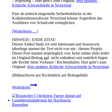
– Reposting – Hier geht’s zum Original:
Jetzt updaten:
Kritische Schwachstelle in Nextcloud
Eine als kritisch eingestufte Sicherheitslücke in der
Kollaborationssoftware Nextcloud könnte Angreifern das
Ausführen von Schadcode ermöglichen.
[Weiterlesen …]
HINWEIS / ENDE ZITAT:
Diesen Artikel finde ich sehr interessant und lesenswert,
allerdings stammt der Text nicht von mir / diesem Projekt.
Dieser Post stammt ursprünglich von: heise online (Info leider
im Original-Beitrag ggf. nicht enthalten) und natürlich liegen
alle Rechte beim Verfasser / Rechteinhaber. Hier geht’s zum
Original:
Jetzt updaten: Kritische Schwachstelle in Nextcloud
.
(Bildnachweis per Rechtsklick auf Beitragsbild)
Jetzt
Weiterlesen
updaten:
Kritische
Schwachstelle
in
Reposting
Nextcloud