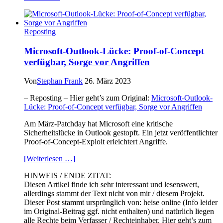
der
dunklen
Seite
Reposting
des
Internets
Microsoft-Outlook-Lücke: Proof-of-Concept
verdient
verfügbar, Sorge vor Angriffen
man
20.000
US-
Von
Stephan Frank
26. März 2023
Dollar
im
– Reposting – Hier geht’s zum Original:
Microsoft-Outlook-
Monat
Lücke: Proof-of-Concept verfügbar, Sorge vor Angriffen
Am März-Patchday hat Microsoft eine kritische
Sicherheitslücke in Outlook gestopft. Ein jetzt veröffentlichter
Proof-of-Concept-Exploit erleichtert Angriffe.
[Weiterlesen …]
HINWEIS / ENDE ZITAT:
Diesen Artikel finde ich sehr interessant und lesenswert,
allerdings stammt der Text nicht von mir / diesem Projekt.
Dieser Post stammt ursprünglich von: heise online (Info leider
im Original-Beitrag ggf. nicht enthalten) und natürlich liegen
alle Rechte beim Verfasser / Rechteinhaber. Hier geht’s zum