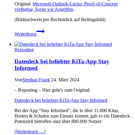
Original:
Microsoft-Outlook-Lücke: Proof-of-Concept
verfügbar, Sorge vor Angriffen
.
(Bildnachweis per Rechtsklick auf Beitragsbild)
Microsoft-
Weiterlesen
Outlook-
Lücke:
Proof-
Reposting
of-
Concept
Datenleck bei beliebter KiTa-App Stay
verfügbar,
Informed
Sorge
vor
Angriffen
Von
Stephan Frank
24. März 2024
– Reposting – Hier geht’s zum Original:
Datenleck bei beliebter KiTa-App Stay Informed
Bei der App “Stay Informed”, die in über 11.000 Kitas,
Horten & Schulen zum Einsatz kommt, gab es ein Datenleck.
Potenziell betroffen sind über 800.000 Nutzer.
[Weiterlesen …]