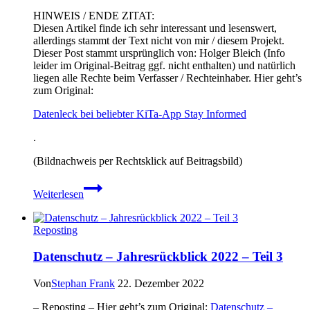
HINWEIS / ENDE ZITAT:
Diesen Artikel finde ich sehr interessant und lesenswert,
allerdings stammt der Text nicht von mir / diesem Projekt.
Dieser Post stammt ursprünglich von: Holger Bleich (Info
leider im Original-Beitrag ggf. nicht enthalten) und natürlich
liegen alle Rechte beim Verfasser / Rechteinhaber. Hier geht’s
zum Original:
Datenleck bei beliebter KiTa-App Stay Informed
.
(Bildnachweis per Rechtsklick auf Beitragsbild)
Datenleck
Weiterlesen
bei
beliebter
KiTa-
Reposting
App
Stay
Datenschutz – Jahresrückblick 2022 – Teil 3
Informed
Von
Stephan Frank
22. Dezember 2022
– Reposting – Hier geht’s zum Original:
Datenschutz –