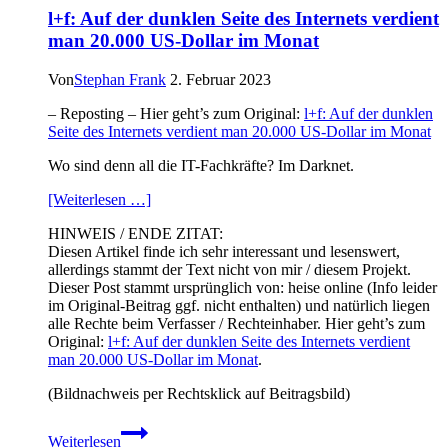
l+f: Auf der dunklen Seite des Internets verdient
man 20.000 US-Dollar im Monat
Von
Stephan Frank
2. Februar 2023
– Reposting – Hier geht’s zum Original:
l+f: Auf der dunklen
Seite des Internets verdient man 20.000 US-Dollar im Monat
Wo sind denn all die IT-Fachkräfte? Im Darknet.
[Weiterlesen …]
HINWEIS / ENDE ZITAT:
Diesen Artikel finde ich sehr interessant und lesenswert,
allerdings stammt der Text nicht von mir / diesem Projekt.
Dieser Post stammt ursprünglich von: heise online (Info leider
im Original-Beitrag ggf. nicht enthalten) und natürlich liegen
alle Rechte beim Verfasser / Rechteinhaber. Hier geht’s zum
Original:
l+f: Auf der dunklen Seite des Internets verdient
man 20.000 US-Dollar im Monat
.
(Bildnachweis per Rechtsklick auf Beitragsbild)
l+f:
Weiterlesen
Auf