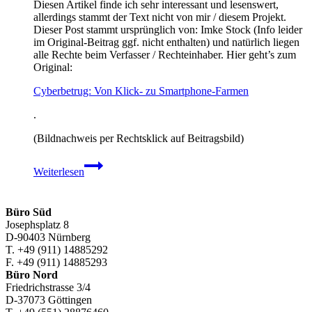
Diesen Artikel finde ich sehr interessant und lesenswert,
allerdings stammt der Text nicht von mir / diesem Projekt.
Dieser Post stammt ursprünglich von: Imke Stock (Info leider
im Original-Beitrag ggf. nicht enthalten) und natürlich liegen
alle Rechte beim Verfasser / Rechteinhaber. Hier geht’s zum
Original:
Cyberbetrug: Von Klick- zu Smartphone-Farmen
.
(Bildnachweis per Rechtsklick auf Beitragsbild)
Cyberbetrug:
Weiterlesen
Von
Klick-
zu
Smartphone-
Büro Süd
Farmen
Josephsplatz 8
D-90403 Nürnberg
T. +49 (911) 14885292
F. +49 (911) 14885293
Büro Nord
Friedrichstrasse 3/4
D-37073 Göttingen