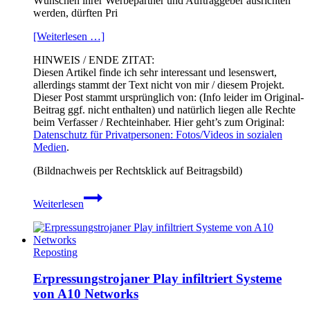
Wünschen ihrer Werbepartner und Auftraggeber ausrichten
werden, dürften Pri
[Weiterlesen …]
HINWEIS / ENDE ZITAT:
Diesen Artikel finde ich sehr interessant und lesenswert,
allerdings stammt der Text nicht von mir / diesem Projekt.
Dieser Post stammt ursprünglich von: (Info leider im Original-
Beitrag ggf. nicht enthalten) und natürlich liegen alle Rechte
beim Verfasser / Rechteinhaber. Hier geht’s zum Original:
Datenschutz für Privatpersonen: Fotos/Videos in sozialen
Medien
.
(Bildnachweis per Rechtsklick auf Beitragsbild)
Datenschutz
Weiterlesen
für
Privatpersonen:
Fotos/Videos
in
Reposting
sozialen
Medien
Erpressungstrojaner Play infiltriert Systeme
von A10 Networks