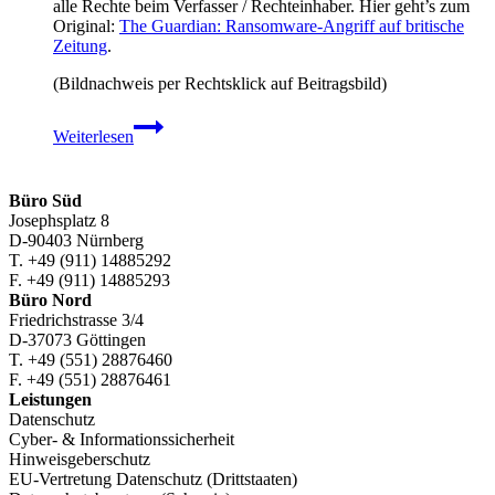
alle Rechte beim Verfasser / Rechteinhaber. Hier geht’s zum
Original:
The Guardian: Ransomware-Angriff auf britische
Zeitung
.
(Bildnachweis per Rechtsklick auf Beitragsbild)
The
Weiterlesen
Guardian:
Ransomware-
Angriff
auf
Büro Süd
britische
Josephsplatz 8
Zeitung
D-90403 Nürnberg
T. +49 (911) 14885292
F. +49 (911) 14885293
Büro Nord
Friedrichstrasse 3/4
D-37073 Göttingen
T. +49 (551) 28876460
F. +49 (551) 28876461
Leistungen
Datenschutz
Cyber- & Informationssicherheit
Hinweisgeberschutz
EU-Vertretung Datenschutz (Drittstaaten)