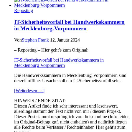
Systeme
von
Reposting
A10
Networks
IT-Sicherheitsvorfall bei Handwerkskammern
in Mecklenburg-Vorpommern
Von
Stephan Frank
12. Januar 2024
– Reposting – Hier geht’s zum Original:
IT-Sicherheitsvorfall bei Handwerkskammern in
Mecklenburg-Vorpommern
Die Handwerkskammern in Mecklenburg-Vorpommern sind
derzeit offline. Ursache soll ein IT-Sicherheitsvorfall sein.
[Weiterlesen …]
HINWEIS / ENDE ZITAT:
Diesen Artikel finde ich sehr interessant und lesenswert,
allerdings stammt der Text nicht von mir / diesem Projekt.
Dieser Post stammt ursprünglich von: heise online (Info leider
im Original-Beitrag ggf. nicht enthalten) und natürlich liegen
alle Rechte beim Verfasser / Rechteinhaber. Hier geht’s zum