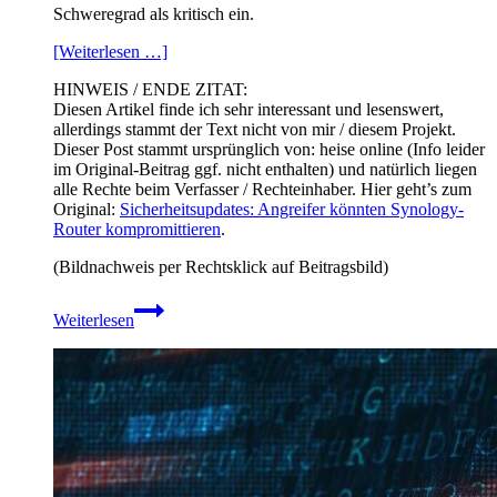
Schweregrad als kritisch ein.
[Weiterlesen …]
HINWEIS / ENDE ZITAT:
Diesen Artikel finde ich sehr interessant und lesenswert,
allerdings stammt der Text nicht von mir / diesem Projekt.
Dieser Post stammt ursprünglich von: heise online (Info leider
im Original-Beitrag ggf. nicht enthalten) und natürlich liegen
alle Rechte beim Verfasser / Rechteinhaber. Hier geht’s zum
Original:
Sicherheitsupdates: Angreifer könnten Synology-
Router kompromittieren
.
(Bildnachweis per Rechtsklick auf Beitragsbild)
Sicherheitsupdates:
Weiterlesen
Angreifer
könnten
Synology-
Router
kompromittieren