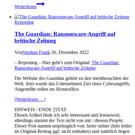
EuGH:
Weiterlesen
Anspruch
auf
immateriellen
Reposting
Schadenersatz
The Guardian: Ransomware-Angriff auf
britische Zeitung
Von
Stephan Frank
26. Dezember 2022
– Reposting – Hier geht’s zum Original:
The Guardian:
Ransomware-Angriff auf britische Zeitung
Die Website des Guardian gehört zu den meistbesuchten der
Welt. Jetzt wurde das Unternehmen Ziel eines Cyberangriffs,
Angestellte sollen ins Homeoffice.
[Weiterlesen …]
HINWEIS / ENDE ZITAT:
Diesen Artikel finde ich sehr interessant und lesenswert,
allerdings stammt der Text nicht von mir / diesem Projekt.
Dieser Post stammt ursprünglich von: heise online (Info leider
im Original-Beitrag ggf. nicht enthalten) und natürlich liegen