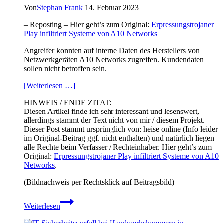
Von
Stephan Frank
14. Februar 2023
– Reposting – Hier geht’s zum Original:
Erpressungstrojaner
Play infiltriert Systeme von A10 Networks
Angreifer konnten auf interne Daten des Herstellers von
Netzwerkgeräten A10 Networks zugreifen. Kundendaten
sollen nicht betroffen sein.
[Weiterlesen …]
HINWEIS / ENDE ZITAT:
Diesen Artikel finde ich sehr interessant und lesenswert,
allerdings stammt der Text nicht von mir / diesem Projekt.
Dieser Post stammt ursprünglich von: heise online (Info leider
im Original-Beitrag ggf. nicht enthalten) und natürlich liegen
alle Rechte beim Verfasser / Rechteinhaber. Hier geht’s zum
Original:
Erpressungstrojaner Play infiltriert Systeme von A10
Networks
.
(Bildnachweis per Rechtsklick auf Beitragsbild)
Erpressungstrojaner
Weiterlesen
Play
infiltriert