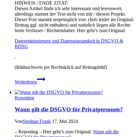
HINWEIS / ENDE ZITAT:
Diesen Artikel finde ich sehr interessant und lesenswert,
allerdings stammt der Text nicht von mir / diesem Projekt.
Dieser Post stammt ursprünglich von: (Info leider im Original-
Beitrag ggf. nicht enthalten) und natürlich liegen alle Rechte
beim Verfasser / Rechteinhaber. Hier geht’s zum Original:
Datenminimierung und Datensparsamkeit in DSGVO &
BDSG
.
(Bildnachweis per Rechtsklick auf Beitragsbild)
Datenminimierung
Weiterlesen
und
Datensparsamkeit
in
Reposting
DSGVO
&
Wann gilt die DSGVO für Privatpersonen?
BDSG
Von
Stephan Frank
17. Mai 2024
– Reposting – Hier geht’s zum Original:
Wann gilt die