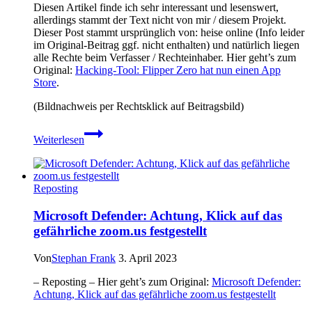
Diesen Artikel finde ich sehr interessant und lesenswert,
allerdings stammt der Text nicht von mir / diesem Projekt.
Dieser Post stammt ursprünglich von: heise online (Info leider
im Original-Beitrag ggf. nicht enthalten) und natürlich liegen
alle Rechte beim Verfasser / Rechteinhaber. Hier geht’s zum
Original:
Hacking-Tool: Flipper Zero hat nun einen App
Store
.
(Bildnachweis per Rechtsklick auf Beitragsbild)
Hacking-
Weiterlesen
Tool:
Flipper
Zero
hat
Reposting
nun
einen
Microsoft Defender: Achtung, Klick auf das
App
gefährliche zoom.us festgestellt
Store
Von
Stephan Frank
3. April 2023
– Reposting – Hier geht’s zum Original:
Microsoft Defender:
Achtung, Klick auf das gefährliche zoom.us festgestellt