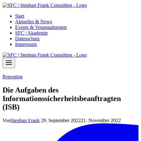
Zum
Inhalt
Start
springen
Aktuelles & News
Events & Veranstaltungen
SFC | Akademie
Datenschutz
Impressum
Reposting
Die Aufgaben des
Informationssicherheitsbeauftragten
(ISB)
Von
Stephan Frank
29. September 2022
21. November 2022