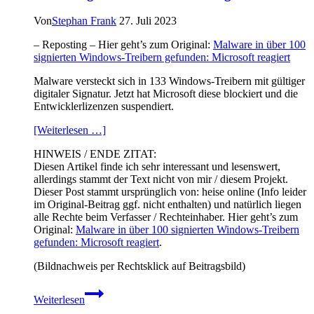
Von
Stephan Frank
27. Juli 2023
– Reposting – Hier geht’s zum Original:
Malware in über 100
signierten Windows-Treibern gefunden: Microsoft reagiert
Malware versteckt sich in 133 Windows-Treibern mit gültiger
digitaler Signatur. Jetzt hat Microsoft diese blockiert und die
Entwicklerlizenzen suspendiert.
[Weiterlesen …]
HINWEIS / ENDE ZITAT:
Diesen Artikel finde ich sehr interessant und lesenswert,
allerdings stammt der Text nicht von mir / diesem Projekt.
Dieser Post stammt ursprünglich von: heise online (Info leider
im Original-Beitrag ggf. nicht enthalten) und natürlich liegen
alle Rechte beim Verfasser / Rechteinhaber. Hier geht’s zum
Original:
Malware in über 100 signierten Windows-Treibern
gefunden: Microsoft reagiert
.
(Bildnachweis per Rechtsklick auf Beitragsbild)
Malware
Weiterlesen
in