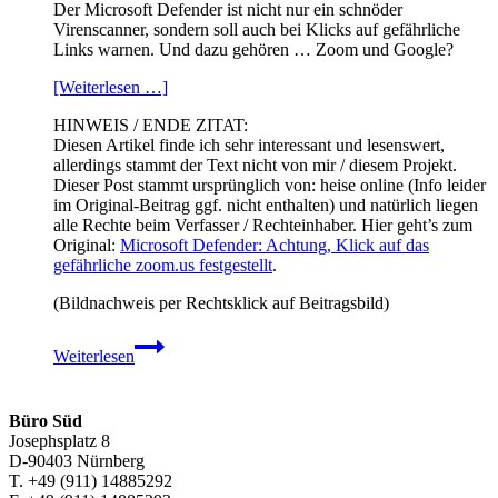
Der Microsoft Defender ist nicht nur ein schnöder
Virenscanner, sondern soll auch bei Klicks auf gefährliche
Links warnen. Und dazu gehören … Zoom und Google?
[Weiterlesen …]
HINWEIS / ENDE ZITAT:
Diesen Artikel finde ich sehr interessant und lesenswert,
allerdings stammt der Text nicht von mir / diesem Projekt.
Dieser Post stammt ursprünglich von: heise online (Info leider
im Original-Beitrag ggf. nicht enthalten) und natürlich liegen
alle Rechte beim Verfasser / Rechteinhaber. Hier geht’s zum
Original:
Microsoft Defender: Achtung, Klick auf das
gefährliche zoom.us festgestellt
.
(Bildnachweis per Rechtsklick auf Beitragsbild)
Microsoft
Weiterlesen
Defender:
Achtung,
Klick
auf
Büro Süd
das
Josephsplatz 8
gefährliche
D-90403 Nürnberg
zoom.us
T. +49 (911) 14885292