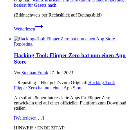
bessert für Gesetz nach
.
(Bildnachweis per Rechtsklick auf Beitragsbild)
Schutz
Weiterlesen
kritischer
Infrastrukturen:
Bundesregierung
Reposting
bessert
für
Hacking-Tool: Flipper Zero hat nun einen App
Gesetz
Store
nach
Von
Stephan Frank
27. Juli 2023
– Reposting – Hier geht’s zum Original:
Hacking-Tool:
Flipper Zero hat nun einen App Store
Ab sofort können Interessierte Apps für Flipper Zero
entwickeln und auf einer offiziellen Plattform zum Download
stellen.
[Weiterlesen …]
HINWEIS / ENDE ZITAT: