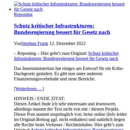
über
100
signierten
Reposting
Windows-
Treibern
Schutz kritischer Infrastrukturen:
gefunden:
Bundesregierung bessert für Gesetz nach
Microsoft
reagiert
Von
Stephan Frank
12. Dezember 2022
– Reposting – Hier geht’s zum Original:
Schutz kritischer
Infrastrukturen: Bundesregierung bessert für Gesetz nach
Das Innenministerium hat einiges am Entwurf für ein Kritis-
Dachgesetz geändert. Es gibt nun unter anderem
Finanzierungsvorbehalte und neue Bereiche.
[Weiterlesen …]
HINWEIS / ENDE ZITAT:
Diesen Artikel finde ich sehr interessant und lesenswert,
allerdings stammt der Text nicht von mir / diesem Projekt.
Dieser Post stammt ursprünglich von: heise online (Info leider
im Original-Beitrag ggf. nicht enthalten) und natürlich liegen
alle Rechte beim Verfasser / Rechteinhaber. Hier geht’s zum
Original:
Schutz kritischer Infrastrukturen: Bundesregierung