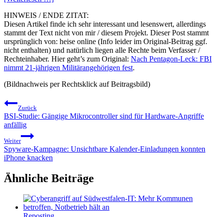
HINWEIS / ENDE ZITAT:
Diesen Artikel finde ich sehr interessant und lesenswert, allerdings
stammt der Text nicht von mir / diesem Projekt. Dieser Post stammt
ursprünglich von: heise online (Info leider im Original-Beitrag ggf.
nicht enthalten) und natürlich liegen alle Rechte beim Verfasser /
Rechteinhaber. Hier geht’s zum Original:
Nach Pentagon-Leck: FBI
nimmt 21-jährigen Militärangehörigen fest
.
(Bildnachweis per Rechtsklick auf Beitragsbild)
Beitragsnavigation
Zurück
BSI-Studie: Gängige Mikrocontroller sind für Hardware-Angriffe
anfällig
Weiter
Spyware-Kampagne: Unsichtbare Kalender-Einladungen konnten
iPhone knacken
Ähnliche Beiträge
Reposting