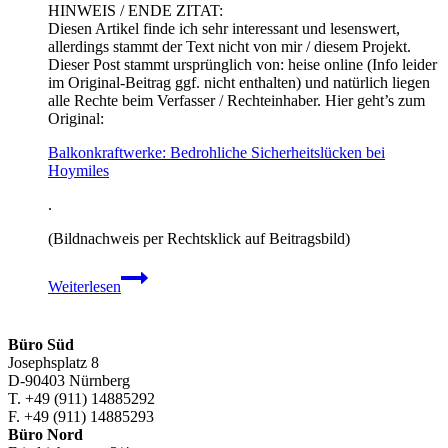
HINWEIS / ENDE ZITAT:
Diesen Artikel finde ich sehr interessant und lesenswert,
allerdings stammt der Text nicht von mir / diesem Projekt.
Dieser Post stammt ursprünglich von: heise online (Info leider
im Original-Beitrag ggf. nicht enthalten) und natürlich liegen
alle Rechte beim Verfasser / Rechteinhaber. Hier geht’s zum
Original:
Balkonkraftwerke: Bedrohliche Sicherheitslücken bei
Hoymiles
.
(Bildnachweis per Rechtsklick auf Beitragsbild)
Balkonkraftwerke:
Weiterlesen
Bedrohliche
Sicherheitslücken
bei
Hoymiles
Büro Süd
Josephsplatz 8
D-90403 Nürnberg
T. +49 (911) 14885292
F. +49 (911) 14885293
Büro Nord