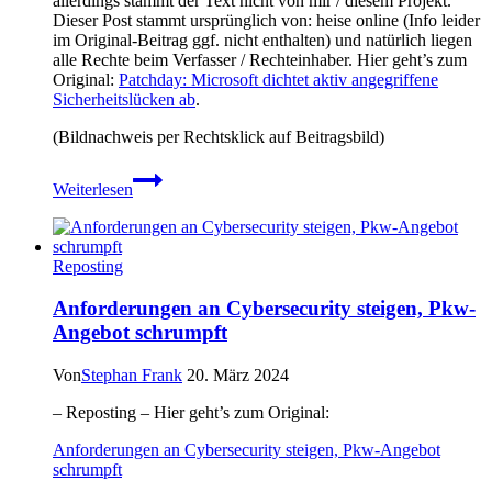
allerdings stammt der Text nicht von mir / diesem Projekt.
Dieser Post stammt ursprünglich von: heise online (Info leider
im Original-Beitrag ggf. nicht enthalten) und natürlich liegen
alle Rechte beim Verfasser / Rechteinhaber. Hier geht’s zum
Original:
Patchday: Microsoft dichtet aktiv angegriffene
Sicherheitslücken ab
.
(Bildnachweis per Rechtsklick auf Beitragsbild)
Patchday:
Weiterlesen
Microsoft
dichtet
aktiv
angegriffene
Reposting
Sicherheitslücken
ab
Anforderungen an Cybersecurity steigen, Pkw-
Angebot schrumpft​
Von
Stephan Frank
20. März 2024
– Reposting – Hier geht’s zum Original:
Anforderungen an Cybersecurity steigen, Pkw-Angebot
schrumpft​