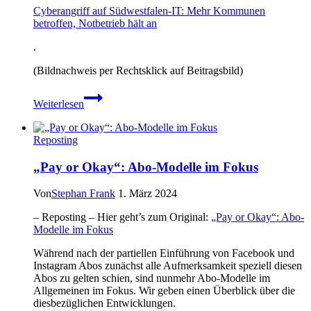
Cyberangriff auf Südwestfalen-IT: Mehr Kommunen
betroffen, Notbetrieb hält an
.
(Bildnachweis per Rechtsklick auf Beitragsbild)
Cyberangriff
Weiterlesen
auf
Südwestfalen-
IT:
Reposting
Mehr
Kommunen
„Pay or Okay“: Abo-Modelle im Fokus
betroffen,
Notbetrieb
hält
Von
Stephan Frank
1. März 2024
an
– Reposting – Hier geht’s zum Original:
„Pay or Okay“: Abo-
Modelle im Fokus
Während nach der partiellen Einführung von Facebook und
Instagram Abos zunächst alle Aufmerksamkeit speziell diesen
Abos zu gelten schien, sind nunmehr Abo-Modelle im
Allgemeinen im Fokus. Wir geben einen Überblick über die
diesbezüglichen Entwicklungen.